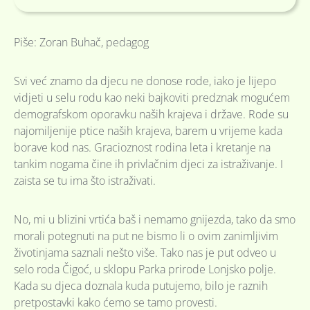
Piše: Zoran Buhač, pedagog
Svi već znamo da djecu ne donose rode, iako je lijepo
vidjeti u selu rodu kao neki bajkoviti predznak mogućem
demografskom oporavku naših krajeva i države. Rode su
najomiljenije ptice naših krajeva, barem u vrijeme kada
borave kod nas. Gracioznost rodina leta i kretanje na
tankim nogama čine ih privlačnim djeci za istraživanje. I
zaista se tu ima što istraživati.
No, mi u blizini vrtića baš i nemamo gnijezda, tako da smo
morali potegnuti na put ne bismo li o ovim zanimljivim
životinjama saznali nešto više. Tako nas je put odveo u
selo roda Čigoć, u sklopu Parka prirode Lonjsko polje.
Kada su djeca doznala kuda putujemo, bilo je raznih
pretpostavki kako ćemo se tamo provesti.