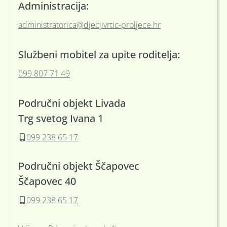
Administracija:
administratorica@djecjivrtic-proljece.hr
Službeni mobitel za upite roditelja:
099 807 71 49
Područni objekt Livada
Trg svetog Ivana 1
099 238 65 17
Područni objekt Ščapovec
Ščapovec 40
099 238 65 17