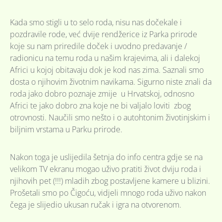
Kada smo stigli u to selo roda, nisu nas dočekale i
pozdravile rode, već dvije rendžerice iz Parka prirode
koje su nam priredile doček i uvodno predavanje /
radionicu na temu roda u našim krajevima, ali i dalekoj
Africi u kojoj obitavaju dok je kod nas zima. Saznali smo
dosta o njihovim životnim navikama. Sigurno niste znali da
roda jako dobro poznaje zmije u Hrvatskoj, odnosno
Africi te jako dobro zna koje ne bi valjalo loviti zbog
otrovnosti. Naučili smo nešto i o autohtonim životinjskim i
biljnim vrstama u Parku prirode.
Nakon toga je uslijedila šetnja do info centra gdje se na
velikom TV ekranu mogao uživo pratiti život dviju roda i
njihovih pet (!!!) mladih zbog postavljene kamere u blizini.
Prošetali smo po Čigoću, vidjeli mnogo roda uživo nakon
čega je slijedio ukusan ručak i igra na otvorenom.