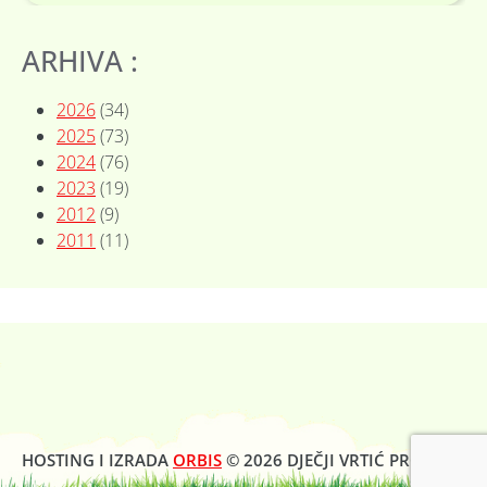
E
L
O
ARHIVA :
V
O
2
2026
(34)
0
2025
(73)
2
6
2024
(76)
.
2023
(19)
2012
(9)
2011
(11)
HOSTING I IZRADA
ORBIS
© 2026 DJEČJI VRTIĆ PROLJEĆE