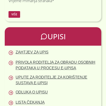
Vrijeme Primanja stranaka*
Content is collapsed. Activate the više button to reveal the 
Ravnateljica: 08.00 – 16.00
VIŠE
Administrativno računovodstveni odjel: 07.30 –
15.30
Pedagog: 07:30 – 14.30
UPISI
Psiholog: 08.00 – 15.00
Zdravstvena voditeljica: 08.00 – 13.00
*prema dogovoru može i u drugo vrijeme
ZAHTJEV ZA UPIS
PRIVOLA RODITELJA ZA OBRADU OSOBNIH
PODATAKA U PROCESU E-UPISA
UPUTE ZA RODITELJE ZA KORIŠTENJE
SUSTAVA E-UPISI
ODLUKA O UPISU
LISTA ČEKANJA