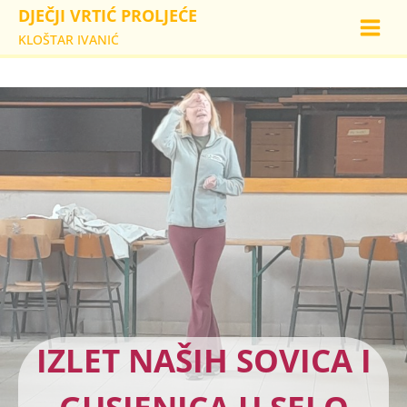
Skip
DJEČJI VRTIĆ PROLJEĆE
to
KLOŠTAR IVANIĆ
content
IZLET NAŠIH SOVICA I