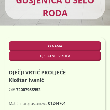
GUSJENICA U SELO
RODA
O NAMA
DJELATNCI VRTIĆA
DJEČJI VRTIĆ PROLJEĆE
Kloštar Ivanić
OIB:
72007988952
Matični broj ustanove:
01244701