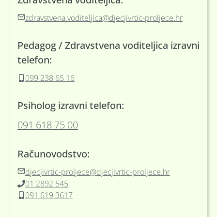
zdravstvena.voditeljica@djecjivrtic-proljece.hr
Pedagog / Zdravstvena voditeljica izravni
telefon:
099 238 65 16
Psiholog izravni telefon:
091 618 75 00
Računovodstvo:
djecjivrtic-proljece@djecjivrtic-proljece.hr
01 2892 545
091 619 3617