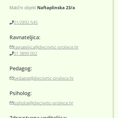
Matični objekt
Naftaplinska 23/a
01/2892-545
Ravnateljica:
ravnateljica@djecjivrtic-proljece.hr
01 3899 002
Pedagog:
pedagog@djecjivrtic-proljece.hr
Psiholog:
psiholog@djecjivrtic-proljece.hr
Zdravstvena voditeljica: