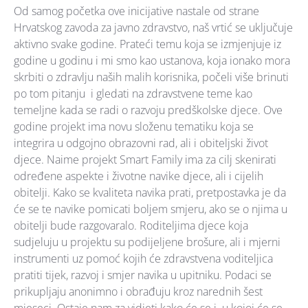
Od samog početka ove inicijative nastale od strane
Hrvatskog zavoda za javno zdravstvo, naš vrtić se uključuje
aktivno svake godine. Prateći temu koja se izmjenjuje iz
godine u godinu i mi smo kao ustanova, koja ionako mora
skrbiti o zdravlju naših malih korisnika, počeli više brinuti
po tom pitanju i gledati na zdravstvene teme kao
temeljne kada se radi o razvoju predškolske djece. Ove
godine projekt ima novu složenu tematiku koja se
integrira u odgojno obrazovni rad, ali i obiteljski život
djece. Naime projekt Smart Family ima za cilj skenirati
određene aspekte i životne navike djece, ali i cijelih
obitelji. Kako se kvaliteta navika prati, pretpostavka je da
će se te navike pomicati boljem smjeru, ako se o njima u
obitelji bude razgovaralo. Roditeljima djece koja
sudjeluju u projektu su podijeljene brošure, ali i mjerni
instrumenti uz pomoć kojih će zdravstvena voditeljica
pratiti tijek, razvoj i smjer navika u upitniku. Podaci se
prikupljaju anonimno i obrađuju kroz narednih šest
mjeseci. Ostaje nam za vidjeti kako će se i u kojoj će se