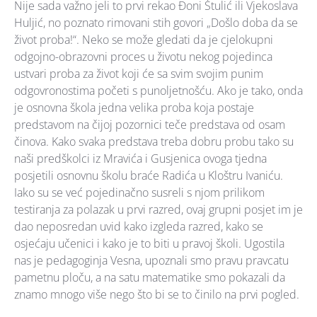
Nije sada važno jeli to prvi rekao Đoni Štulić ili Vjekoslava
Huljić, no poznato rimovani stih govori „Došlo doba da se
život proba!“. Neko se može gledati da je cjelokupni
odgojno-obrazovni proces u životu nekog pojedinca
ustvari proba za život koji će sa svim svojim punim
odgovronostima početi s punoljetnošću. Ako je tako, onda
je osnovna škola jedna velika proba koja postaje
predstavom na čijoj pozornici teče predstava od osam
činova. Kako svaka predstava treba dobru probu tako su
naši predškolci iz Mravića i Gusjenica ovoga tjedna
posjetili osnovnu školu braće Radića u Kloštru Ivaniću.
Iako su se već pojedinačno susreli s njom prilikom
testiranja za polazak u prvi razred, ovaj grupni posjet im je
dao neposredan uvid kako izgleda razred, kako se
osjećaju učenici i kako je to biti u pravoj školi. Ugostila
nas je pedagoginja Vesna, upoznali smo pravu pravcatu
pametnu ploču, a na satu matematike smo pokazali da
znamo mnogo više nego što bi se to činilo na prvi pogled.