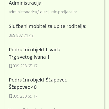
Administracija:
administratorica@djecjivrtic-proljece.hr
Službeni mobitel za upite roditelja:
099 807 71 49
Područni objekt Livada
Trg svetog Ivana 1
099 238 65 17
Područni objekt Ščapovec
Ščapovec 40
099 238 65 17