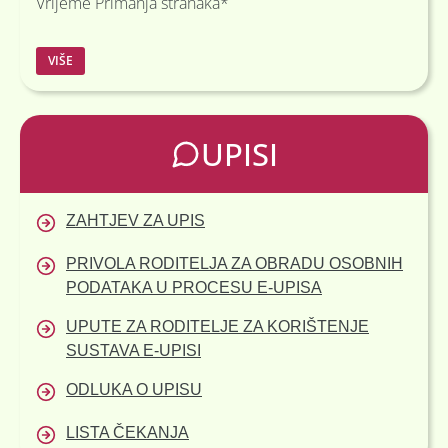
Vrijeme Primanja stranaka*
Content is collapsed. Activate the više button to reveal the 
Ravnateljica: 08.00 – 16.00
VIŠE
Administrativno računovodstveni odjel: 07.30 –
15.30
Pedagog: 07:30 – 14.30
UPISI
Psiholog: 08.00 – 15.00
Zdravstvena voditeljica: 08.00 – 13.00
*prema dogovoru može i u drugo vrijeme
ZAHTJEV ZA UPIS
PRIVOLA RODITELJA ZA OBRADU OSOBNIH
PODATAKA U PROCESU E-UPISA
UPUTE ZA RODITELJE ZA KORIŠTENJE
SUSTAVA E-UPISI
ODLUKA O UPISU
LISTA ČEKANJA