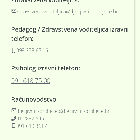
zdravstvena.voditeljica@djecjivrtic-proljece.hr
Pedagog / Zdravstvena voditeljica izravni
telefon:
099 238 65 16
Psiholog izravni telefon:
091 618 75 00
Računovodstvo:
djecjivrtic-proljece@djecjivrtic-proljece.hr
01 2892 545
091 619 3617