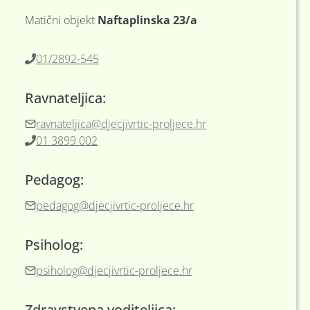
Matični objekt
Naftaplinska 23/a
01/2892-545
Ravnateljica:
ravnateljica@djecjivrtic-proljece.hr
01 3899 002
Pedagog:
pedagog@djecjivrtic-proljece.hr
Psiholog:
psiholog@djecjivrtic-proljece.hr
Zdravstvena voditeljica: