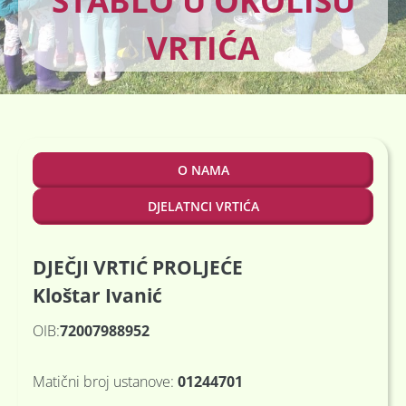
STABLO U OKOLIŠU
VRTIĆA
O NAMA
DJELATNCI VRTIĆA
DJEČJI VRTIĆ PROLJEĆE
Kloštar Ivanić
OIB:
72007988952
Matični broj ustanove:
01244701