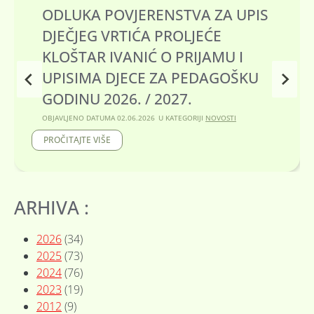
JERENSTVA ZA UPIS
ANKETA TIJE
IĆA PROLJEĆE
OBJAVLJENO DATUMA
29.0
NIĆ O PRIJAMU I
A
PROČITAJTE VIŠE
N
ECE ZA PEDAGOŠKU
K
E
. / 2027.
T
A
.06.2026
U KATEGORIJI
NOVOSTI
T
I
J
E
L
O
ARHIVA :
V
O
2
2026
(34)
0
2025
(73)
2
6
2024
(76)
.
2023
(19)
2012
(9)